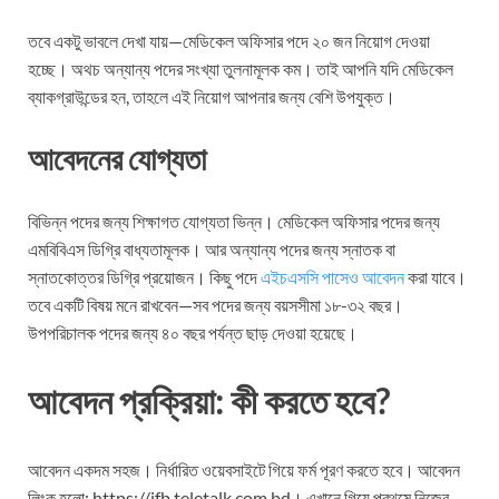
তবে একটু ভাবলে দেখা যায়—মেডিকেল অফিসার পদে ২০ জন নিয়োগ দেওয়া
হচ্ছে। অথচ অন্যান্য পদের সংখ্যা তুলনামূলক কম। তাই আপনি যদি মেডিকেল
ব্যাকগ্রাউন্ডের হন, তাহলে এই নিয়োগ আপনার জন্য বেশি উপযুক্ত।
আবেদনের যোগ্যতা
বিভিন্ন পদের জন্য শিক্ষাগত যোগ্যতা ভিন্ন। মেডিকেল অফিসার পদের জন্য
এমবিবিএস ডিগ্রি বাধ্যতামূলক। আর অন্যান্য পদের জন্য স্নাতক বা
স্নাতকোত্তর ডিগ্রি প্রয়োজন। কিছু পদে
এইচএসসি পাসেও আবেদন
করা যাবে।
তবে একটি বিষয় মনে রাখবেন—সব পদের জন্য বয়সসীমা ১৮-৩২ বছর।
উপপরিচালক পদের জন্য ৪০ বছর পর্যন্ত ছাড় দেওয়া হয়েছে।
আবেদন প্রক্রিয়া: কী করতে হবে?
আবেদন একদম সহজ। নির্ধারিত ওয়েবসাইটে গিয়ে ফর্ম পূরণ করতে হবে। আবেদন
লিংক হলো: https://ifb.teletalk.com.bd। এখানে গিয়ে প্রথমে নিজের