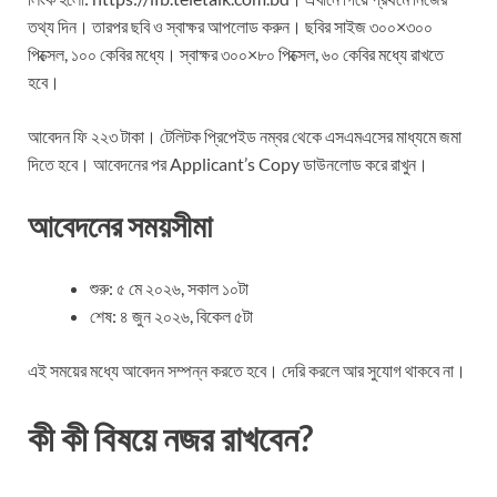
তথ্য দিন। তারপর ছবি ও স্বাক্ষর আপলোড করুন। ছবির সাইজ ৩০০×৩০০
পিক্সেল, ১০০ কেবির মধ্যে। স্বাক্ষর ৩০০×৮০ পিক্সেল, ৬০ কেবির মধ্যে রাখতে
হবে।
আবেদন ফি ২২৩ টাকা। টেলিটক প্রিপেইড নম্বর থেকে এসএমএসের মাধ্যমে জমা
দিতে হবে। আবেদনের পর Applicant’s Copy ডাউনলোড করে রাখুন।
আবেদনের সময়সীমা
শুরু: ৫ মে ২০২৬, সকাল ১০টা
শেষ: ৪ জুন ২০২৬, বিকেল ৫টা
এই সময়ের মধ্যে আবেদন সম্পন্ন করতে হবে। দেরি করলে আর সুযোগ থাকবে না।
কী কী বিষয়ে নজর রাখবেন?