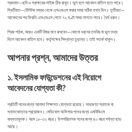
প্রথমত—ছবি ও স্বাক্ষরের সাইজ ঠিক রাখুন। ভুল হলে আবেদন বাতিল হতে পারে।
দ্বিতীয়ত—টেলিটক নম্বর থেকে এসএমএস করার সময় সঠিক তথ্য দিন। তৃতীয়ত—
আবেদনের পর ফিরতি এসএমএস পেতে ৭২ ঘণ্টা সময় লাগতে পারে। ধৈর্য ধরুন।
প্রিয় পাঠক, আরও একটি বিষয় মনে রাখবেন—কোনো ধরনের তদবির বা ভুল তথ্য
দিলে আবেদন বাতিল হবে। কর্তৃপক্ষের সিদ্ধান্ত চূড়ান্ত। তাই সতর্ক থাকুন।
আপনার প্রশ্ন, আমাদের উত্তর
১. ইসলামিক ফাউন্ডেশনের এই নিয়োগে
আবেদনের যোগ্যতা কী?
প্রতিটি পদের জন্য আলাদা শিক্ষাগত যোগ্যতা রয়েছে। সাধারণত স্নাতক বা
স্নাতকোত্তর প্রয়োজন। মেডিকেল অফিসার পদের জন্য এমবিবিএস
বাধ্যতামূলক। বয়স ১৮-৩২ বছর। উপপরিচালক পদের জন্য ৪০ বছর পর্যন্ত ছাড়
আছে।