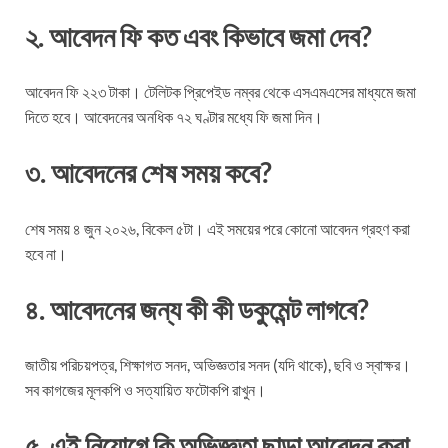
২. আবেদন ফি কত এবং কিভাবে জমা দেব?
আবেদন ফি ২২৩ টাকা। টেলিটক প্রিপেইড নম্বর থেকে এসএমএসের মাধ্যমে জমা
দিতে হবে। আবেদনের অনধিক ৭২ ঘণ্টার মধ্যে ফি জমা দিন।
৩. আবেদনের শেষ সময় কবে?
শেষ সময় ৪ জুন ২০২৬, বিকেল ৫টা। এই সময়ের পরে কোনো আবেদন গ্রহণ করা
হবে না।
৪. আবেদনের জন্য কী কী ডকুমেন্ট লাগবে?
জাতীয় পরিচয়পত্র, শিক্ষাগত সনদ, অভিজ্ঞতার সনদ (যদি থাকে), ছবি ও স্বাক্ষর।
সব কাগজের মূলকপি ও সত্যায়িত ফটোকপি রাখুন।
৫. এই নিয়োগে কি অভিজ্ঞতা ছাড়া আবেদন করা