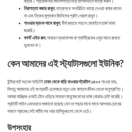
বাড়ায়। প্রয়োজনীয় জিনিসপত্র নিয়ে হালকাভাবে যাত্রা করুন।
নিরাপত্তা বজায় রাখুন:
যাত্রাপথে অপরিচিত কারো দেওয়া খাবার খাবেন
না এবং নিজের মূল্যবান জিনিসের প্রতি খেয়াল রাখুন।
পাওয়ার ব্যাংক সাথে রাখুন:
দীর্ঘ জ্যামে পড়লে মোবাইলে চার্জ থাকা
জরুরি।
ফার্স্ট এইড বক্স:
সাধারণ ব্যথানাশক বা গ্যাস্ট্রিকের ওষুধ সাথে রাখতে
ভুলবেন না।
কেন আমাদের এই স্ট্যাটাসগুলো ইউনিক?
ইন্টারনেটে অনেক সাইটেই
ঢাকা থেকে বাড়ি যাওয়ার স্ট্যাটাস ১৫০+
পাওয়া যায়,
কিন্তু আমাদের এই সংগ্রহটি একেবারে নতুন এবং বাস্তব জীবন থেকে অনুপ্রাণিত।
আমরা যান্ত্রিক এআই টোন এড়িয়ে সাধারণ মানুষের মনের ভাষা বোঝার চেষ্টা করেছি।
প্রতিটি লাইন এমনভাবে সাজানো হয়েছে যেন তা পড়ার সাথে সাথে আপনার চোখের
সামনে গ্রামের সেই মাটির পথ আর হাসিমুখগুলো ভেসে ওঠে।
উপসংহার