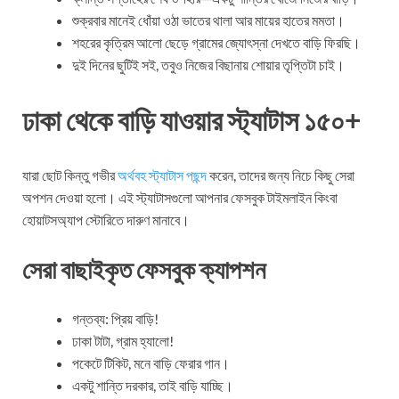
শুক্রবার মানেই ধোঁয়া ওঠা ভাতের থালা আর মায়ের হাতের মমতা।
শহরের কৃত্রিম আলো ছেড়ে গ্রামের জ্যোৎস্না দেখতে বাড়ি ফিরছি।
দুই দিনের ছুটিই সই, তবুও নিজের বিছানায় শোয়ার তৃপ্তিটা চাই।
ঢাকা থেকে বাড়ি যাওয়ার স্ট্যাটাস ১৫০+
যারা ছোট কিন্তু গভীর
অর্থবহ স্ট্যাটাস পছন্দ
করেন, তাদের জন্য নিচে কিছু সেরা
অপশন দেওয়া হলো। এই স্ট্যাটাসগুলো আপনার ফেসবুক টাইমলাইন কিংবা
হোয়াটসঅ্যাপ স্টোরিতে দারুণ মানাবে।
সেরা বাছাইকৃত ফেসবুক ক্যাপশন
গন্তব্য: প্রিয় বাড়ি!
ঢাকা টাটা, গ্রাম হ্যালো!
পকেটে টিকিট, মনে বাড়ি ফেরার গান।
একটু শান্তি দরকার, তাই বাড়ি যাচ্ছি।