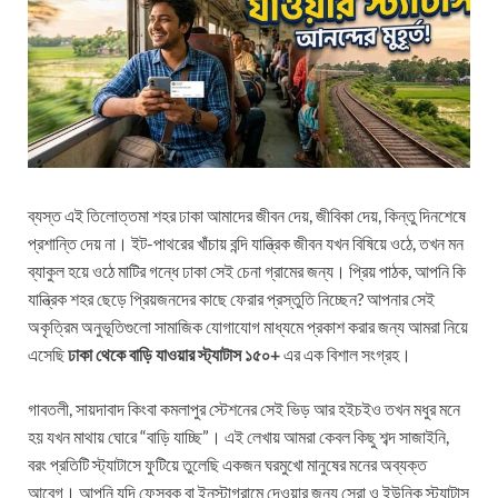
ব্যস্ত এই তিলোত্তমা শহর ঢাকা আমাদের জীবন দেয়, জীবিকা দেয়, কিন্তু দিনশেষে
প্রশান্তি দেয় না। ইট-পাথরের খাঁচায় বন্দি যান্ত্রিক জীবন যখন বিষিয়ে ওঠে, তখন মন
ব্যাকুল হয়ে ওঠে মাটির গন্ধে ঢাকা সেই চেনা গ্রামের জন্য। প্রিয় পাঠক, আপনি কি
যান্ত্রিক শহর ছেড়ে প্রিয়জনদের কাছে ফেরার প্রস্তুতি নিচ্ছেন? আপনার সেই
অকৃত্রিম অনুভূতিগুলো সামাজিক যোগাযোগ মাধ্যমে প্রকাশ করার জন্য আমরা নিয়ে
এসেছি
ঢাকা থেকে বাড়ি যাওয়ার স্ট্যাটাস ১৫০+
এর এক বিশাল সংগ্রহ।
গাবতলী, সায়দাবাদ কিংবা কমলাপুর স্টেশনের সেই ভিড় আর হইচইও তখন মধুর মনে
হয় যখন মাথায় ঘোরে “বাড়ি যাচ্ছি”। এই লেখায় আমরা কেবল কিছু শব্দ সাজাইনি,
বরং প্রতিটি স্ট্যাটাসে ফুটিয়ে তুলেছি একজন ঘরমুখো মানুষের মনের অব্যক্ত
আবেগ। আপনি যদি ফেসবুক বা ইনস্টাগ্রামে দেওয়ার জন্য সেরা ও ইউনিক স্ট্যাটাস